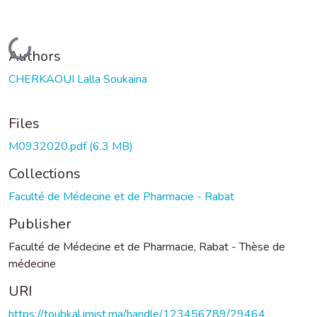
Loading...
Authors
CHERKAOUI Lalla Soukaina
Files
M0932020.pdf
(6.3 MB)
Collections
Faculté de Médecine et de Pharmacie - Rabat
Publisher
Faculté de Médecine et de Pharmacie, Rabat - Thèse de
médecine
URI
https://toubkal.imist.ma/handle/123456789/29464