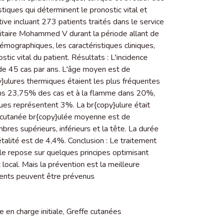
tiques qui déterminent le pronostic vital et
tive incluant 273 patients traités dans le service
ilitaire Mohammed V durant la période allant de
́mographiques, les caractéristiques cliniques,
tic vital du patient. Résultats : L'incidence
de 45 cas par ans. L'âge moyen est de
ulures thermiques étaient les plus fréquentes
dans 23,75% des cas et à la flamme dans 20%,
ues représentent 3%. La br{copy}ulure était
 cutanée br{copy}ulée moyenne est de
 supérieurs, inférieurs et la tête. La durée
́talité est de 4,4%. Conclusion : Le traitement
Elle repose sur quelques principes optimisant
local. Mais la prévention est la meilleure
ents peuvent être prévenus
e en charge initiale
,
Greffe cutanées