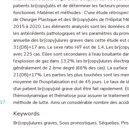
patients br{copy}ulés et de déterminer les facteurs pronos
fonctionnel. Matériel et méthodes : C'une étude rétrospec
de Chirurgie Plastique et des Br{copy}ulés de l'Hôpital M
2015 à 2020. Les éléments analysés sont les données de
les antécédents pathologiques et les paramètres du pronos
annuelle des br{copy}ulures graves dans cette étude est 
31{D8}+17 ans. Le sexe ratio H/F est de 1,4. Les br{copy}
avec 225 cas. Elles sont secondaires à l'eau bouillante 
l'explosion de gaz dans 13,2%, les br{copy}ulures électriq
généralement de 2 ème degré (66% des cas). La surface
21{D8}+17%. Les parties les plus touchées sont les membres
moyenne de l'hospitalisation est de 45 jours. Le taux de le
d'un patient br{copy}ulé grave doit être fait rapidement. 
l'hémodynamique et l'hématose pour assurer le traitement 
017
méthode de lutte. Ainsi un considérable nombre des accid
Keywords
Br{copy}ulures graves
,
Sous pronostiques
,
Séquelles
,
Pris