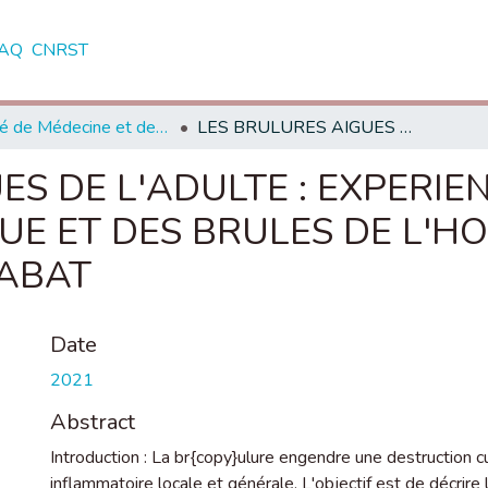
AQ
CNRST
Faculté de Médecine et de Pharmacie - Rabat
LES BRULURES AIGUES DE L'ADULTE : EXPERIENCE DU SERVICE DE CHIRURGIE PLASTIQUE ET DES BRULES DE L'HOPITAL MILITAIRE MOHAMMED V DE RABAT
ES DE L'ADULTE : EXPERIE
UE ET DES BRULES DE L'HO
ABAT
Date
2021
Abstract
Introduction : La br{copy}ulure engendre une destruction 
inflammatoire locale et générale. L'objectif est de décrire l