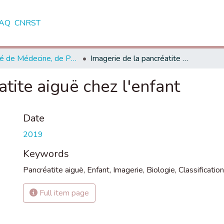
AQ
CNRST
Faculté de Médecine, de Pharmacie et de Médecine Dentaire - Fès
Imagerie de la pancréatite aiguë chez l'enfant
tite aiguë chez l'enfant
Date
2019
Keywords
Pancréatite aiguë
,
Enfant
,
Imagerie
,
Biologie
,
Classificatio
Full item page