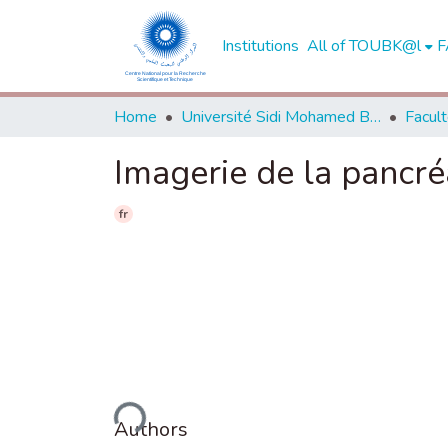
Institutions
All of TOUBK@l
F
Home
Université Sidi Mohamed Ben Abdellah de Fès
Imagerie de la pancréa
fr
Loading...
Authors