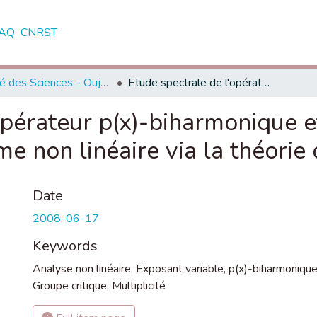
AQ
CNRST
Faculté des Sciences - Oujda
Etude spectrale de l'opérateur p(x)-biharmonique et multiplicité de solutions d'un problème non linéaire via la théorie de Morse
opérateur p(x)-biharmonique et
me non linéaire via la théorie
Date
2008-06-17
Keywords
Analyse non linéaire
,
Exposant variable
,
p(x)-biharmoniqu
Groupe critique
,
Multiplicité