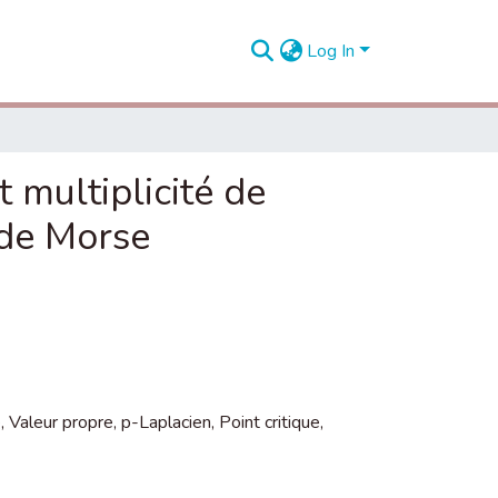
Log In
 multiplicité de
 de Morse
e
,
Valeur propre
,
p-Laplacien
,
Point critique
,