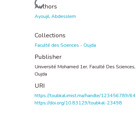
Loading...
Authors
Ayoujil, Abdesslem
Collections
Faculté des Sciences - Oujda
Publisher
Université Mohamed 1er, Faculté Des Sciences,
Oujda
URI
https://toubkal.imist.ma/handle/123456789/6
https://doi.org/10.83129/toubkal-23498