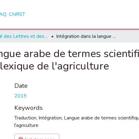
AQ
CNRST
Faculté des Lettres et des Sciences Humaines - Tétouan
Intégration dans la langue arabe de termes scientifiques par le biais de la traduction : Cas du lexique de l'agriculture
ngue arabe de termes scientifi
 lexique de l'agriculture
Date
2019
Keywords
Traduction
,
Intégration
,
Langue arabe de termes scientifiq
l'agriculture