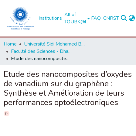
All of
Institutions
FAQ
CNRST
TOUBK@l
Home
Université Sidi Mohamed Ben Abdellah de Fès
Faculté des Sciences - Dhar El Mahraz - Fès
Etude des nanocomposites d’oxydes de vanadium sur du graphène : Synthèse et Amélioration de leurs performances optoélectroniques
Etude des nanocomposites d’oxydes
de vanadium sur du graphène :
Synthèse et Amélioration de leurs
performances optoélectroniques
fr