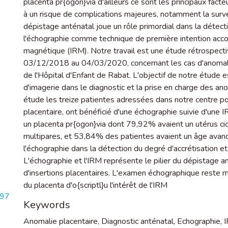
placenta pr{ogon}via d'ailleurs ce sont les principaux facte
à un risque de complications majeures, notamment la surve
dépistage anténatal joue un rôle primordial dans la détect
l'échographie comme technique de première intention acc
magnétique (IRM). Notre travail est une étude rétrospect
03/12/2018 au 04/03/2020, concernant les cas d'anomalie 
de l'Hôpital d'Enfant de Rabat. L'objectif de notre étude e
d'imagerie dans le diagnostic et la prise en charge des an
étude les treize patientes adressées dans notre centre po
placentaire, ont bénéficié d'une échographie suivie d'une
un placenta pr{ogon}via dont 79,92% avaient un utérus cica
multipares, et 53,84% des patientes avaient un âge avance
l'échographie dans la détection du degré d'accrétisation e
L'échographie et l'IRM représente le pilier du dépistage 
d'insertions placentaires. L'examen échographique reste mo
du placenta d'o{scriptl}u l'intérêt de l'IRM
997
Keywords
Anomalie placentaire
,
Diagnostic anténatal
,
Echographie
,
I