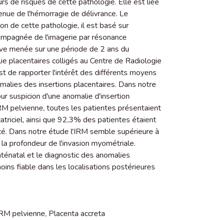
urs de risques de cette pathologie. Elle est liée
nue de l'hémorragie de délivrance. Le
ion de cette pathologie, il est basé sur
ompagnée de l'imagerie par résonance
ive menée sur une période de 2 ans du
placentaires colligés au Centre de Radiologie
st de rapporter l'intérêt des différents moyens
omalies des insertions placentaires. Dans notre
ur suspicion d'une anomalie d'insertion
 IRM pelvienne, toutes les patientes présentaient
triciel, ainsi que 92,3% des patientes étaient
́. Dans notre étude l'IRM semble supérieure à
t la profondeur de l'invasion myométriale.
anténatal et le diagnostic des anomalies
ins fiable dans les localisations postérieures
RM pelvienne
,
Placenta accreta