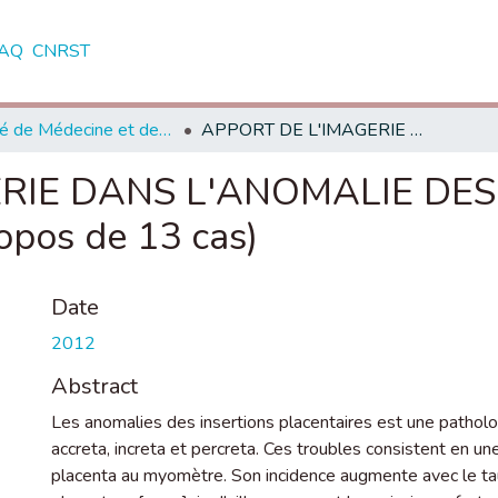
AQ
CNRST
Faculté de Médecine et de Pharmacie - Rabat
APPORT DE L'IMAGERIE DANS L'ANOMALIE DES INSERTIONS PLACENTAIRES (a propos de 13 cas)
RIE DANS L'ANOMALIE DES
pos de 13 cas)
Date
2012
Abstract
Les anomalies des insertions placentaires est une patholog
accreta, increta et percreta. Ces troubles consistent en u
placenta au myomètre. Son incidence augmente avec le taux