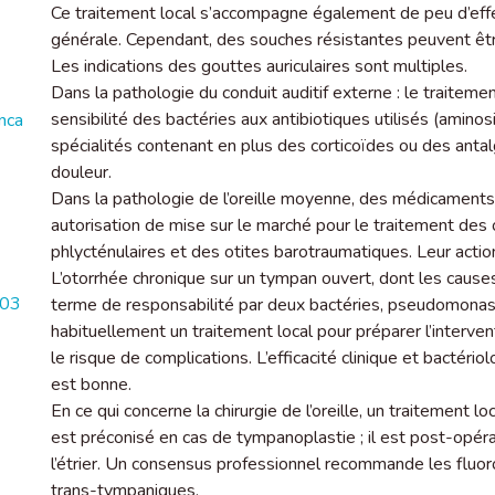
Ce traitement local s’accompagne également de peu d’eff
générale. Cependant, des souches résistantes peuvent êt
Les indications des gouttes auriculaires sont multiples.
Dans la pathologie du conduit auditif externe : le traitemen
sensibilité des bactéries aux antibiotiques utilisés (aminos
nca
spécialités contenant en plus des corticoïdes ou des antal
douleur.
Dans la pathologie de l’oreille moyenne, des médicaments
autorisation de mise sur le marché pour le traitement des
phlycténulaires et des otites barotraumatiques. Leur acti
L’otorrhée chronique sur un tympan ouvert, dont les caus
603
terme de responsabilité par deux bactéries, pseudomonas
habituellement un traitement local pour préparer l’interven
le risque de complications. L’efficacité clinique et bacté
est bonne.
En ce qui concerne la chirurgie de l’oreille, un traitement 
est préconisé en cas de tympanoplastie ; il est post-opéra
l’étrier. Un consensus professionnel recommande les fluor
trans-tympaniques.