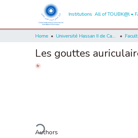
Institutions
All of TOUBK@l
F
Home
Université Hassan II de Casablanca
Les gouttes auriculair
fr
Loading...
Authors