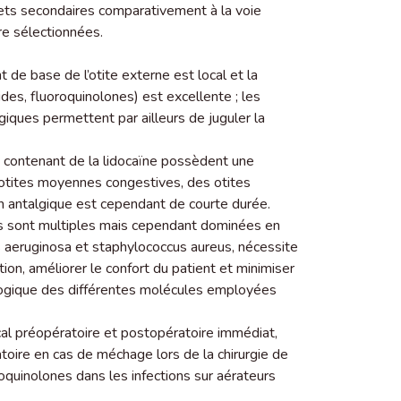
ets secondaires comparativement à la voie
re sélectionnées.
t de base de l’otite externe est local et la
ides, fluoroquinolones) est excellente ; les
giques permettent par ailleurs de juguler la
 contenant de la lidocaïne possèdent une
 otites moyennes congestives, des otites
on antalgique est cependant de courte durée.
es sont multiples mais cependant dominées en
 aeruginosa et staphylococcus aureus, nécessite
tion, améliorer le confort du patient et minimiser
riologique des différentes molécules employées
local préopératoire et postopératoire immédiat,
toire en cas de méchage lors de la chirurgie de
oquinolones dans les infections sur aérateurs