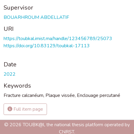
Supervisor
BOUARHROUM ABDELLATIF
URI
https://toubkal.imist.ma/handle/123456789/25073
https://doi.org/10.83129/toubkal-17113
Date
2022
Keywords
Fracture calcanéum
,
Plaque vissée
,
Enclouage percutané
Full item page
© 2026 TOUBK@l, the national thesis platform operated by
CNRST.