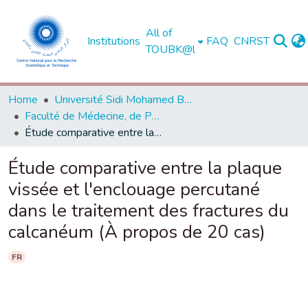
All of
Institutions
FAQ
CNRST
TOUBK@l
Home
Université Sidi Mohamed Ben Abdellah de Fès
Faculté de Médecine, de Pharmacie et de Médecine Dentaire - Fès
Étude comparative entre la plaque vissée et l'enclouage percutané dans le traitement des fractures du calcanéum (À propos de 20 cas)
Étude comparative entre la plaque
vissée et l'enclouage percutané
dans le traitement des fractures du
calcanéum (À propos de 20 cas)
FR