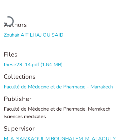
Loading...
Authors
Zouhair AIT LHAJ OU SAID
Files
these29-14.pdf
(1.84 MB)
Collections
Faculté de Médecine et de Pharmacie - Marrakech
Publisher
Faculté de Médecine et de Pharmacie, Marrakech
Sciences médicales
Supervisor
M. A. SAMKAOUI, M.BOUGHALEM, M. ALAOUI, Y.