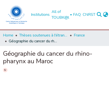
All of
Institutions
FAQ
CNRST
TOUBK@l
Home
Thèses soutenues à l'étranger
France
Géographie du cancer du rhino-pharynx au Maroc
Géographie du cancer du rhino-
pharynx au Maroc
fr