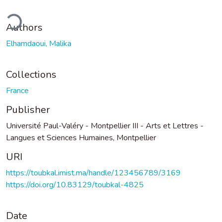
ading...
Authors
Elhamdaoui, Malika
Collections
France
Publisher
Université Paul-Valéry - Montpellier III - Arts et Lettres -
Langues et Sciences Humaines, Montpellier
URI
https://toubkal.imist.ma/handle/123456789/3169
https://doi.org/10.83129/toubkal-4825
Date