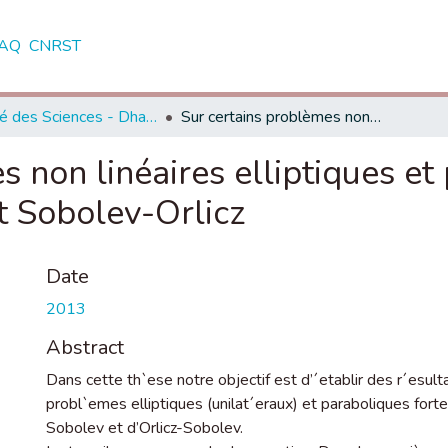
AQ
CNRST
Faculté des Sciences - Dhar El Mahraz - Fès
Sur certains problèmes non linéaires elliptiques et paraboliques dans les espaces de Sobolev et Sobolev-Orlicz
s non linéaires elliptiques et
t Sobolev-Orlicz
Date
2013
Abstract
Dans cette th`ese notre objectif est d’´etablir des r´esult
probl`emes elliptiques (unilat´eraux) et paraboliques for
Sobolev et d’Orlicz-Sobolev.