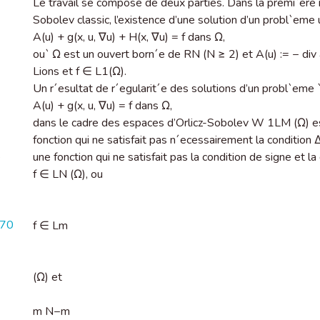
Le travail se compose de deux parties. Dans la premi`ere
Sobolev classic, l’existence d’une solution d’un probl`eme u
A(u) + g(x, u, ∇u) + H(x, ∇u) = f dans Ω,
ou` Ω est un ouvert born´e de RN (N ≥ 2) et A(u) := − div 
Lions et f ∈ L1(Ω).
Un r´esultat de r´egularit´e des solutions d’un probl`eme `
A(u) + g(x, u, ∇u) = f dans Ω,
dans le cadre des espaces d’Orlicz-Sobolev W 1LM (Ω) est
fonction qui ne satisfait pas n´ecessairement la condition 
é
une fonction qui ne satisfait pas la condition de signe et l
f ∈ LN (Ω), ou
170
f ∈ Lm
(Ω) et
m N−m