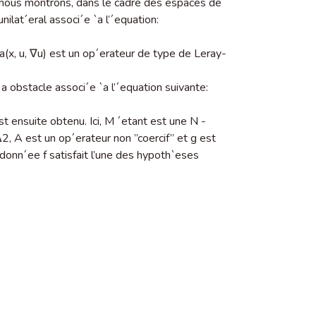
 nous montrons, dans le cadre des espaces de
nilat´eral associ´e `a l’´equation:
a(x, u, ∇u) est un op´erateur de type de Leray-
a obstacle associ´e `a l’´equation suivante:
 ensuite obtenu. Ici, M ´etant est une N -
∆2, A est un op´erateur non ”coercif” et g est
a donn´ee f satisfait l’une des hypoth`eses