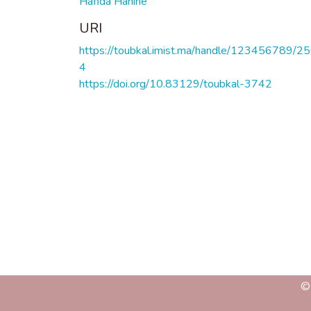
Hafida Hanine
URI
https://toubkal.imist.ma/handle/123456789/2
4
https://doi.org/10.83129/toubkal-3742
©