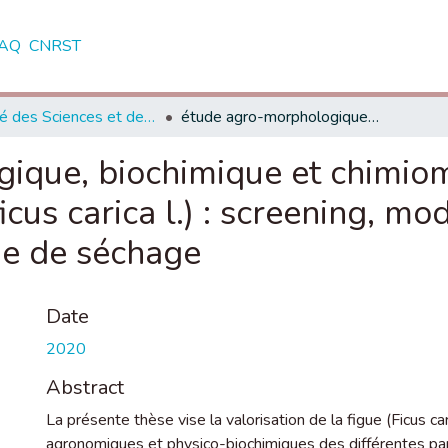
AQ
CNRST
Faculté des Sciences et des Techniques, Béni Mellal
étude agro-morphologique, biochimique et chimiométrique d’une collection du figuier (ficus carica l.) : screening, modélisation des isothermes et cinétique de séchage
ique, biochimique et chimio
ficus carica l.) : screening, mo
ue de séchage
Date
2020
Abstract
La présente thèse vise la valorisation de la figue (Ficus ca
agronomiques et physico-biochimiques des différentes par