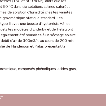
itesses (150 et 300 m3/h), alors que les
 50 °C dans six solutions salines saturées
s de sorption d'humidité chez les variétés
que gravimétrique statique standard. Les
type II avec une boucle d'hystérésis H3, se
quels les modèles d'Enderby et de Peleg ont
nt également été soumises à un séchage solaire
 débit d'air de 300m3/h, au cours de 200 min
fié de Handerson et Pabis présentait la
iochimique
,
composés phénoliques
,
acides gras
,
T.