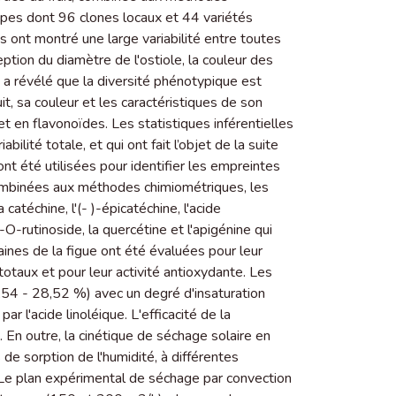
ypes dont 96 clones locaux et 44 variétés
ts ont montré une large variabilité entre toutes
eption du diamètre de l'ostiole, la couleur des
ue a révélé que la diversité phénotypique est
t, sa couleur et les caractéristiques de son
 en flavonoïdes. Les statistiques inférentielles
ilité totale, et qui ont fait l’objet de la suite
 été utilisées pour identifier les empreintes
ombinées aux méthodes chimiométriques, les
atéchine, l'(- )-épicatéchine, l'acide
O-rutinoside, la quercétine et l'apigénine qui
raines de la figue ont été évaluées pour leur
otaux et pour leur activité antioxydante. Les
,54 - 28,52 %) avec un degré d'insaturation
ar l'acide linoléique. L'efficacité de la
 En outre, la cinétique de séchage solaire en
e sorption de l'humidité, à différentes
 Le plan expérimental de séchage par convection