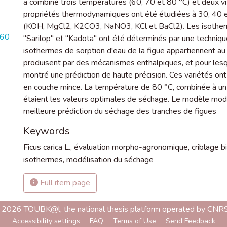
a combiné trois températures (60, 70 et 80 °C) et deux v
propriétés thermodynamiques ont été étudiées à 30, 40 et
(KOH, MgCl2, K2CO3, NaNO3, KCl et BaCl2). Les isotherme
560
''Sarilop'' et ''Kadota'' ont été déterminés par une techni
isothermes de sorption d'eau de la figue appartiennent au 
produisent par des mécanismes enthalpiques, et pour les
montré une prédiction de haute précision. Ces variétés o
en couche mince. La température de 80 °C, combinée à un
étaient les valeurs optimales de séchage. Le modèle modi
meilleure prédiction du séchage des tranches de figues
Keywords
Ficus carica L.
,
évaluation morpho-agronomique
,
criblage b
isothermes
,
modélisation du séchage
Full item page
 2026 TOUBK@l, the national thesis platform operated by CNRS
Accessibility settings
FAQ
Terms of Use
Send Feedback