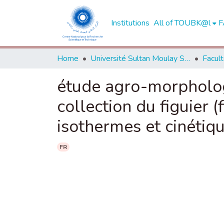
Institutions
All of TOUBK@l
F
Home
Université Sultan Moulay Slimane - Béni Mellal
étude agro-morpholog
collection du figuier (
isothermes et cinétiq
FR