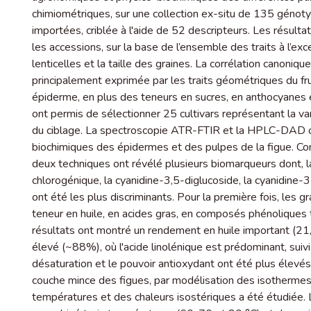
chimiométriques, sur une collection ex-situ de 135 génot
importées, criblée à l'aide de 52 descripteurs. Les résulta
les accessions, sur la base de l’ensemble des traits à l’exc
lenticelles et la taille des graines. La corrélation canoniq
principalement exprimée par les traits géométriques du frui
épiderme, en plus des teneurs en sucres, en anthocyanes et
ont permis de sélectionner 25 cultivars représentant la variab
du ciblage. La spectroscopie ATR-FTIR et la HPLC-DAD ont
biochimiques des épidermes et des pulpes de la figue. C
deux techniques ont révélé plusieurs biomarqueurs dont, la c
chlorogénique, la cyanidine-3,5-diglucoside, la cyanidine-3-
ont été les plus discriminants. Pour la première fois, les g
teneur en huile, en acides gras, en composés phénoliques t
résultats ont montré un rendement en huile important (21
élevé (~88%), où l'acide linolénique est prédominant, suivi p
désaturation et le pouvoir antioxydant ont été plus élevés.
couche mince des figues, par modélisation des isothermes d
températures et des chaleurs isostériques a été étudiée.