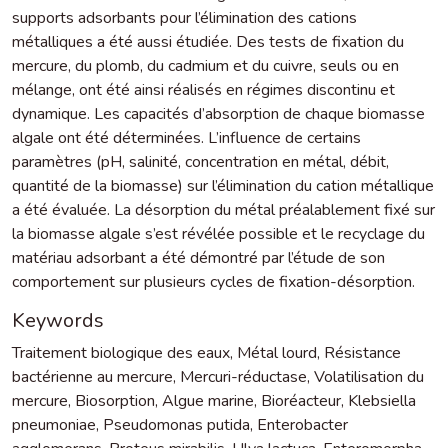
supports adsorbants pour l’élimination des cations
métalliques a été aussi étudiée. Des tests de fixation du
mercure, du plomb, du cadmium et du cuivre, seuls ou en
mélange, ont été ainsi réalisés en régimes discontinu et
dynamique. Les capacités d’absorption de chaque biomasse
algale ont été déterminées. L’influence de certains
paramètres (pH, salinité, concentration en métal, débit,
quantité de la biomasse) sur l’élimination du cation métallique
a été évaluée. La désorption du métal préalablement fixé sur
la biomasse algale s’est révélée possible et le recyclage du
matériau adsorbant a été démontré par l’étude de son
comportement sur plusieurs cycles de fixation-désorption.
Keywords
Traitement biologique des eaux
,
Métal lourd
,
Résistance
bactérienne au mercure
,
Mercuri-réductase
,
Volatilisation du
mercure
,
Biosorption
,
Algue marine
,
Bioréacteur
,
Klebsiella
pneumoniae
,
Pseudomonas putida
,
Enterobacter