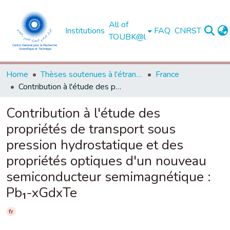
All of
Institutions
FAQ
CNRST
TOUBK@l
Home
Thèses soutenues à l'étranger
France
Contribution à l'étude des propriétés de transport sous pression hydrostatique et des propriétés optiques d'un nouveau semiconducteur semimagnétique : Pb₁-xGdxTe
Contribution à l'étude des
propriétés de transport sous
pression hydrostatique et des
propriétés optiques d'un nouveau
semiconducteur semimagnétique :
Pb₁-xGdxTe
fr