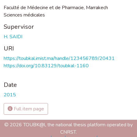
Faculté de Médecine et de Pharmacie, Marrakech
Sciences médicales
Supervisor
H. SAIDI
URI
https://toubkal.imist.ma/handle/123456789/20431
https://doi.org/10.83129/toubkal-1160
Date
2015
Full item page
© 2026 TOUBK@l, the national thesis platform operated by
CNRST.