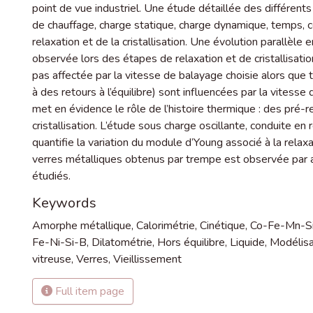
point de vue industriel. Une étude détaillée des différen
de chauffage, charge statique, charge dynamique, temps, co
relaxation et de la cristallisation. Une évolution parallèle e
observée lors des étapes de relaxation et de cristallisati
pas affectée par la vitesse de balayage choisie alors que 
à des retours à l’équilibre) sont influencées par la vites
met en évidence le rôle de l’histoire thermique : des pré-re
cristallisation. L’étude sous charge oscillante, conduite e
quantifie la variation du module d’Young associé à la relax
verres métalliques obtenus par trempe est observée par 
étudiés.
Keywords
Amorphe métallique
,
Calorimétrie
,
Cinétique
,
Co-Fe-Mn-S
Fe-Ni-Si-B
,
Dilatométrie
,
Hors équilibre
,
Liquide
,
Modélisa
vitreuse
,
Verres
,
Vieillissement
Full item page