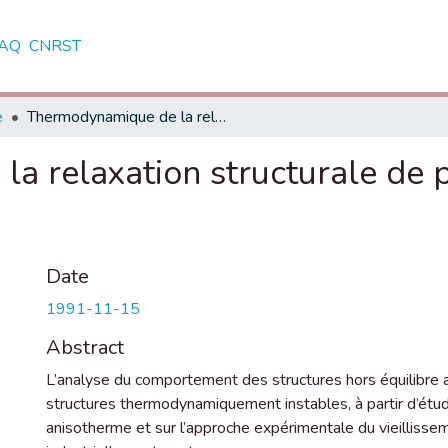
AQ
CNRST
e
Thermodynamique de la relaxation structurale de phases amorphes en régime anisotherme
a relaxation structurale de
Date
1991-11-15
Abstract
L’analyse du comportement des structures hors équilibre a 
structures thermodynamiquement instables, à partir d’ét
anisotherme et sur l’approche expérimentale du vieillisse