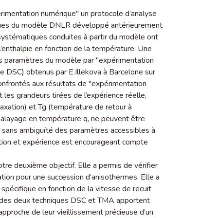
périmentation numérique″ un protocole d’analyse
èques du modèle DNLR développé antérieurement
 systématiques conduites à partir du modèle ont
 l’enthalpie en fonction de la température. Une
es paramètres du modèle par ″expérimentation
ie DSC) obtenus par E.Illekova à Barcelone sur
nfrontés aux résultats de ″expérimentation
 les grandeurs tirées de l’expérience réelle,
xation) et Tg (température de retour à
 balayage en température q, ne peuvent être
n sans ambiguïté des paramètres accessibles à
sation et expérience est encourageant compte
tre deuxième objectif. Elle a permis de vérifier
ation pour une succession d’anisothermes. Elle a
pécifique en fonction de la vitesse de recuit
rélée des deux techniques DSC et TMA apportent
approche de leur vieillissement précieuse d’un