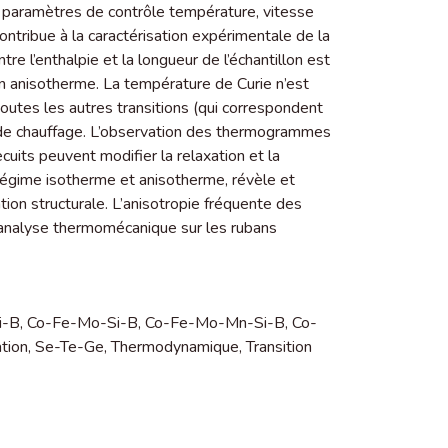
ts paramètres de contrôle température, vitesse
ntribue à la caractérisation expérimentale de la
ntre l’enthalpie et la longueur de l’échantillon est
on anisotherme. La température de Curie n’est
toutes les autres transitions (qui correspondent
se de chauffage. L’observation des thermogrammes
cuits peuvent modifier la relaxation et la
n régime isotherme et anisotherme, révèle et
ation structurale. L’anisotropie fréquente des
analyse thermomécanique sur les rubans
i-B
,
Co-Fe-Mo-Si-B
,
Co-Fe-Mo-Mn-Si-B
,
Co-
tion
,
Se-Te-Ge
,
Thermodynamique
,
Transition