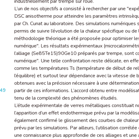
industriellement par trempe sur roue.
L’un de nos objectifs a consisté à rechercher par une ″ex
DSC anisotherme pour atteindre les paramètres intrins
par Ch. Cunat au laboratoire. Des simulations numériques
permis de suivre l’évolution de la chaleur spécifique ou de
méthodologie théorique a été proposée pour optimiser l
numérique″. Les résultats expérimentaux (microcalorimétr
l’alliage (Se85Te15)90Ge10 préparés par trempe, sont co
numérique″. Une telle confrontation reste délicate, en effet
comme les températures Ts (température de début de rela
l’équilibre) et surtout leur dépendance avec la vitesse de
obtenues avec la précision nécessaire à une déterminatio
349
partir de ces informations. L’accord obtenu entre modéli
tenu de la complexité des phénomènes étudiés.
L’étude expérimentale de verres métalliques constituait no
l’apparition d’un effet endothermique prévu par la modélis
également confirmé le glissement des courbes de chaleur s
prévu par les simulations. Par ailleurs, l’utilisation cor
une connaissance plus approfondie de ces alliages et une 