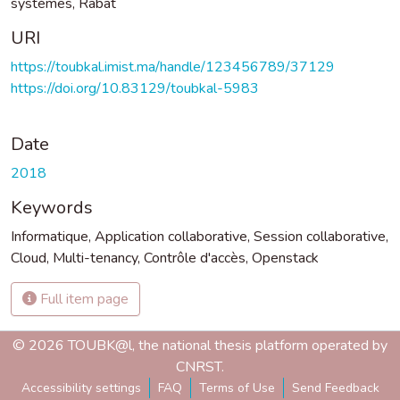
systèmes, Rabat
URI
https://toubkal.imist.ma/handle/123456789/37129
https://doi.org/10.83129/toubkal-5983
Date
2018
Keywords
Informatique
,
Application collaborative
,
Session collaborative
,
Cloud
,
Multi-tenancy
,
Contrôle d'accès
,
Openstack
Full item page
© 2026 TOUBK@l, the national thesis platform operated by
CNRST.
Accessibility settings
FAQ
Terms of Use
Send Feedback