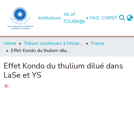
All of
Institutions
FAQ
CNRST
TOUBK@l
Home
Thèses soutenues à l'étranger
France
Effet Kondo du thulium dilué dans LaSe et YS
Effet Kondo du thulium dilué dans
LaSe et YS
fr