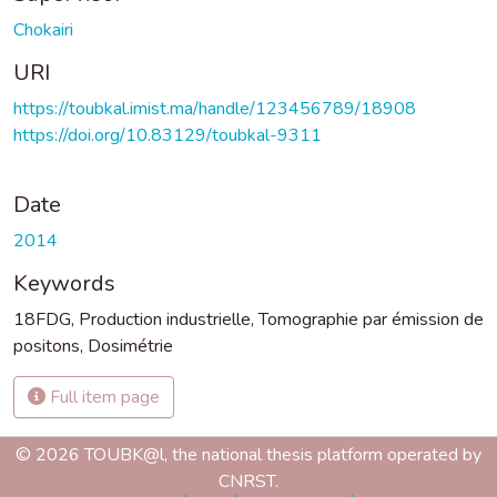
Chokairi
URI
https://toubkal.imist.ma/handle/123456789/18908
https://doi.org/10.83129/toubkal-9311
Date
2014
Keywords
18FDG
,
Production industrielle
,
Tomographie par émission de
positons
,
Dosimétrie
Full item page
© 2026 TOUBK@l, the national thesis platform operated by
CNRST.