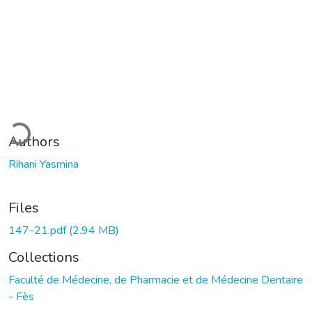
ading...
Authors
Rihani Yasmina
Files
147-21.pdf
(2.94 MB)
Collections
Faculté de Médecine, de Pharmacie et de Médecine Dentaire
- Fès