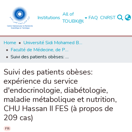
All of
Institutions
FAQ
CNRST
TOUBK@l
Home
Université Sidi Mohamed Ben Abdellah de Fès
Faculté de Médecine, de Pharmacie et de Médecine Dentaire - Fès
Suivi des patients obèses: expérience du service d'endocrinologie, diabétologie, maladie métabolique et nutrition, CHU Hassan II FES (à propos de 209 cas)
Suivi des patients obèses:
expérience du service
d'endocrinologie, diabétologie,
maladie métabolique et nutrition,
CHU Hassan II FES (à propos de
209 cas)
FR