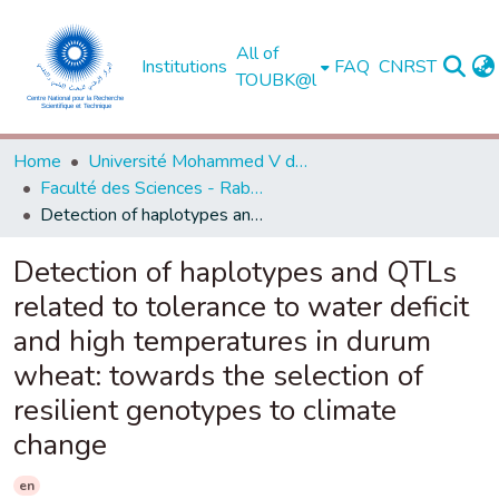
All of
Institutions
FAQ
CNRST
TOUBK@l
Home
Université Mohammed V de Rabat
Faculté des Sciences - Rabat
Detection of haplotypes and QTLs related to tolerance to water deficit and high temperatures in durum wheat: towards the selection of resilient genotypes to climate change
Detection of haplotypes and QTLs
related to tolerance to water deficit
and high temperatures in durum
wheat: towards the selection of
resilient genotypes to climate
change
en