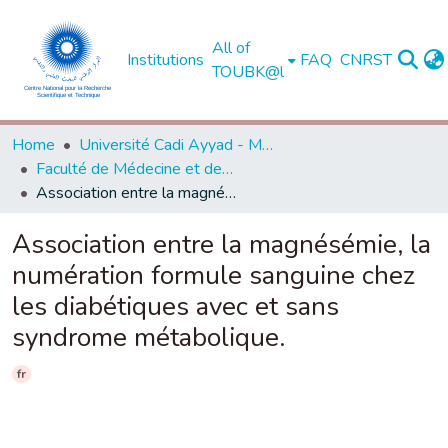
All of
Institutions
FAQ
CNRST
TOUBK@l
Home
Université Cadi Ayyad - Marrakech
Faculté de Médecine et de Pharmacie - Marrakech
Association entre la magnésémie, la numération formule sanguine chez les diabétiques avec et sans syndrome métabolique.
Association entre la magnésémie, la
numération formule sanguine chez
les diabétiques avec et sans
syndrome métabolique.
fr