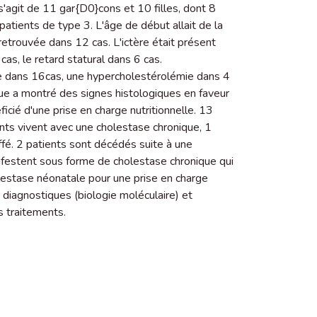
s'agit de 11 gar{D0}cons et 10 filles, dont 8
atients de type 3. L'âge de début allait de la
etrouvée dans 12 cas. L'ictère était présent
cas, le retard statural dans 6 cas.
e dans 16cas, une hypercholestérolémie dans 4
ue a montré des signes histologiques en faveur
icié d'une prise en charge nutritionnelle. 13
ients vivent avec une cholestase chronique, 1
é. 2 patients sont décédés suite à une
nifestent sous forme de cholestase chronique qui
olestase néonatale pour une prise en charge
 diagnostiques (biologie moléculaire) et
s traitements.