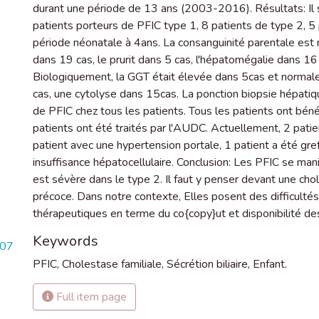
durant une période de 13 ans (2003-2016). Résultats: Il 
patients porteurs de PFIC type 1, 8 patients de type 2, 5 p
période néonatale à 4ans. La consanguinité parentale est r
dans 19 cas, le prurit dans 5 cas, l'hépatomégalie dans 16 
Biologiquement, la GGT était élevée dans 5cas et normal
cas, une cytolyse dans 15cas. La ponction biopsie hépatiq
de PFIC chez tous les patients. Tous les patients ont bénéf
patients ont été traités par l'AUDC. Actuellement, 2 pat
patient avec une hypertension portale, 1 patient a été greff
insuffisance hépatocellulaire. Conclusion: Les PFIC se ma
est sévère dans le type 2. Il faut y penser devant une ch
précoce. Dans notre contexte, Elles posent des difficultés
thérapeutiques en terme du co{copy}ut et disponibilité de
Keywords
807
PFIC
,
Cholestase familiale
,
Sécrétion biliaire
,
Enfant.
Full item page