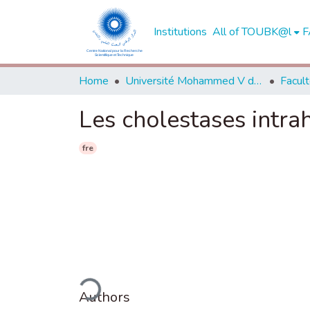
Institutions
All of TOUBK@l
F
Home
Université Mohammed V de Rabat
Les cholestases intrah
fre
Loading...
Authors