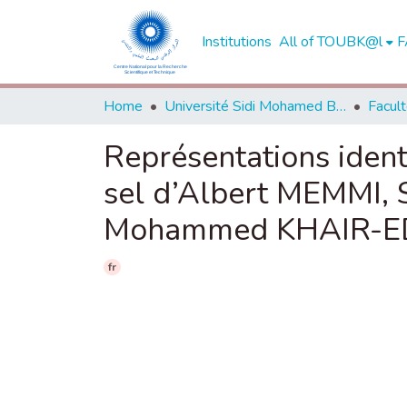
Institutions
All of TOUBK@l
F
Home
Université Sidi Mohamed Ben Abdellah de Fès
Représentations identi
sel d’Albert MEMMI, 
Mohammed KHAIR-E
fr