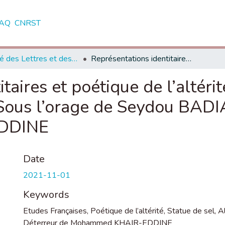
AQ
CNRST
Faculté des Lettres et des Sciences Humaines - Saïs - Fès
Représentations identitaires et poétique de l’altérité dans La statue de sel d’Albert MEMMI, Sous l’orage de Seydou BADIAN et Le déterreur de Mohammed KHAIR-EDDINE
taires et poétique de l’altéri
Sous l’orage de Seydou BADIA
DDINE
Date
2021-11-01
Keywords
Etudes Françaises
,
Poétique de l’altérité
,
Statue de sel
,
A
Déterreur de Mohammed KHAIR-EDDINE