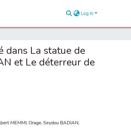
Log In
té dans La statue de
N et Le déterreur de
lbert MEMMI
,
Orage
,
Seydou BADIAN
,