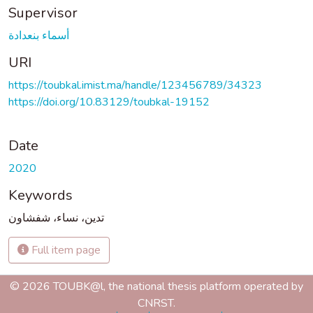
Supervisor
أسماء بنعدادة
URI
https://toubkal.imist.ma/handle/123456789/34323
https://doi.org/10.83129/toubkal-19152
Date
2020
Keywords
تدين، نساء، شفشاون
Full item page
© 2026 TOUBK@l, the national thesis platform operated by
CNRST.