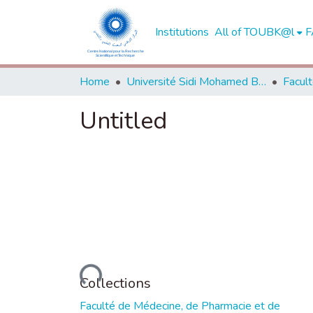
Institutions
All of TOUBK@l
F
Home
Université Sidi Mohamed Ben Abdellah de Fès
Untitled
Loading...
Collections
Faculté de Médecine, de Pharmacie et de