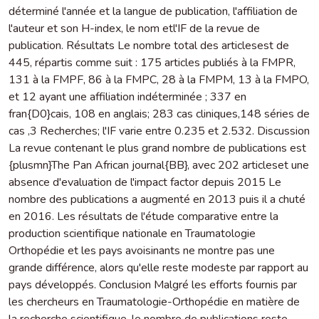
déterminé l'année et la langue de publication, l'affiliation de
l'auteur et son H-index, le nom etl'IF de la revue de
publication. Résultats Le nombre total des articlesest de
445, répartis comme suit : 175 articles publiés à la FMPR,
131 à la FMPF, 86 à la FMPC, 28 à la FMPM, 13 à la FMPO,
et 12 ayant une affiliation indéterminée ; 337 en
fran{D0}cais, 108 en anglais; 283 cas cliniques,148 séries de
cas ,3 Recherches; l'IF varie entre 0.235 et 2.532. Discussion
La revue contenant le plus grand nombre de publications est
{plusmn}The Pan African journal{BB}, avec 202 articleset une
absence d'evaluation de l'impact factor depuis 2015 Le
nombre des publications a augmenté en 2013 puis il a chuté
en 2016. Les résultats de l'étude comparative entre la
production scientifique nationale en Traumatologie
Orthopédie et les pays avoisinants ne montre pas une
grande différence, alors qu'elle reste modeste par rapport au
pays développés. Conclusion Malgré les efforts fournis par
les chercheurs en Traumatologie-Orthopédie en matière de
la recherche scientifique, le nombre de publications reste