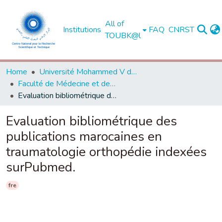
All of
Institutions
FAQ
CNRST
TOUBK@l
Home
Université Mohammed V de Rabat
Faculté de Médecine et de Pharmacie - Rabat
Evaluation bibliométrique des publications marocaines en traumatologie orthopédie indexées surPubmed.
Evaluation bibliométrique des
publications marocaines en
traumatologie orthopédie indexées
surPubmed.
fre