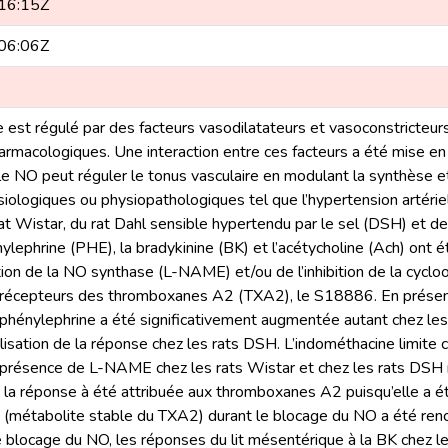
16:15Z
06:06Z
e est régulé par des facteurs vasodilatateurs et vasoconstricteurs
armacologiques. Une interaction entre ces facteurs a été mise en 
 le NO peut réguler le tonus vasculaire en modulant la synthèse e
siologiques ou physiopathologiques tel que l’hypertension artériel
t Wistar, du rat Dahl sensible hypertendu par le sel (DSH) et 
nylephrine (PHE), la bradykinine (BK) et l’acétycholine (Ach) ont
ition de la NO synthase (L-NAME) et/ou de l’inhibition de la cyc
 récepteurs des thromboxanes A2 (TXA2), le S18886. En présenc
phénylephrine a été significativement augmentée autant chez les
lisation de la réponse chez les rats DSH. L’indométhacine limite c
résence de L-NAME chez les rats Wistar et chez les rats DSH m
e la réponse à été attribuée aux thromboxanes A2 puisqu’elle a é
 (métabolite stable du TXA2) durant le blocage du NO a été ren
 blocage du NO, les réponses du lit mésentérique à la BK chez le r