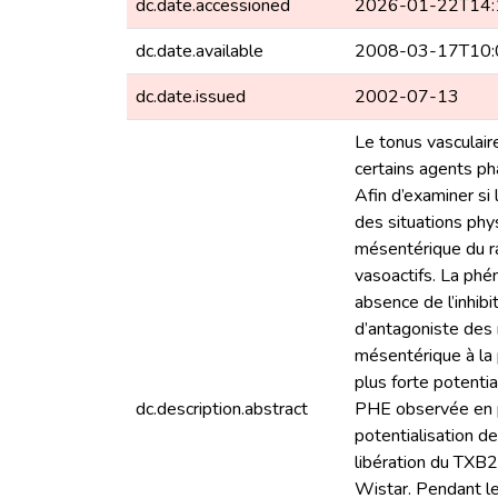
dc.date.accessioned
2026-01-22T14:
dc.date.available
2008-03-17T10:
dc.date.issued
2002-07-13
Le tonus vasculair
certains agents ph
Afin d’examiner si
des situations phy
mésentérique du ra
vasoactifs. La phé
absence de l’inhib
d’antagoniste des
mésentérique à la 
plus forte potentia
dc.description.abstract
PHE observée en p
potentialisation d
libération du TXB2
Wistar. Pendant le