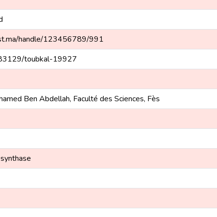
d
imist.ma/handle/123456789/991
0.83129/toubkal-19927
ohamed Ben Abdellah, Faculté des Sciences, Fès
O synthase