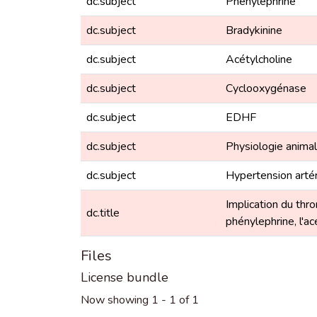
dc.subject
Phénylephrine
dc.subject
Bradykinine
dc.subject
Acétylcholine
dc.subject
Cyclooxygénase
dc.subject
EDHF
dc.subject
Physiologie anima
dc.subject
Hypertension artér
Implication du thr
dc.title
phénylephrine, l'ac
Files
License bundle
Now showing
1 - 1 of 1