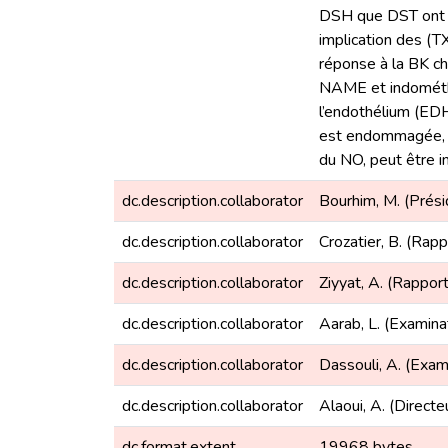
DSH que DST ont é
implication des (T
réponse à la BK ch
NAME et indométhac
l’endothélium (EDH
est endommagée, un
du NO, peut être im
dc.description.collaborator
Bourhim, M. (Prési
dc.description.collaborator
Crozatier, B. (Rapp
dc.description.collaborator
Ziyyat, A. (Rappor
dc.description.collaborator
Aarab, L. (Examina
dc.description.collaborator
Dassouli, A. (Exam
dc.description.collaborator
Alaoui, A. (Directe
dc.format.extent
19968 bytes