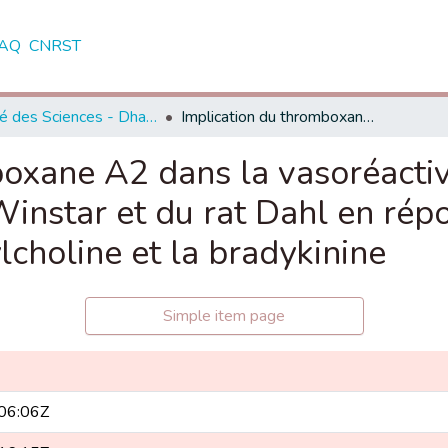
AQ
CNRST
Faculté des Sciences - Dhar El Mahraz - Fès
Implication du thromboxane A2 dans la vasoréactivité du lit mésentérique du rat Winstar et du rat Dahl en réponse à la phénylephrine, l'acetylcholine et la bradykinine
oxane A2 dans la vasoréactivi
instar et du rat Dahl en répo
lcholine et la bradykinine
Simple item page
06:06Z