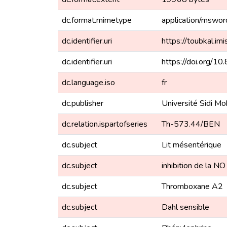
dc.format.mimetype
application/mswor
dc.identifier.uri
https://toubkal.
dc.identifier.uri
https://doi.org/1
dc.language.iso
fr
dc.publisher
Université Sidi M
dc.relation.ispartofseries
Th-573.44/BEN
dc.subject
Lit mésentérique
dc.subject
inhibition de la N
dc.subject
Thromboxane A2
dc.subject
Dahl sensible