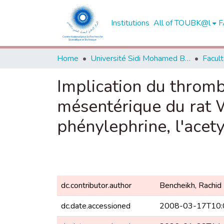
Institutions
All of TOUBK@l
F
Home
Université Sidi Mohamed Ben Abdellah de Fès
Implication du thromb
mésentérique du rat W
phénylephrine, l'acety
dc.contributor.author
Bencheikh, Rachid
dc.date.accessioned
2008-03-17T10: