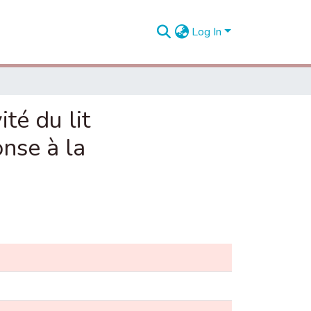
Log In
té du lit
nse à la