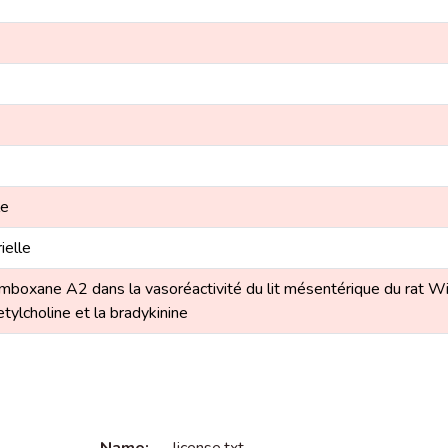
le
ielle
omboxane A2 dans la vasoréactivité du lit mésentérique du rat Wi
etylcholine et la bradykinine