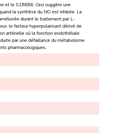
ne et le S18886. Ceci suggère une
h quand la synthèse du NO est inhibée. La
améliorée durant le traitement par L-
r, le facteur hyperpolarisant dérivé de
n artérielle où la fonction endothéliale
nduite par une défaillance du métabolisme
gents pharmacologiques.