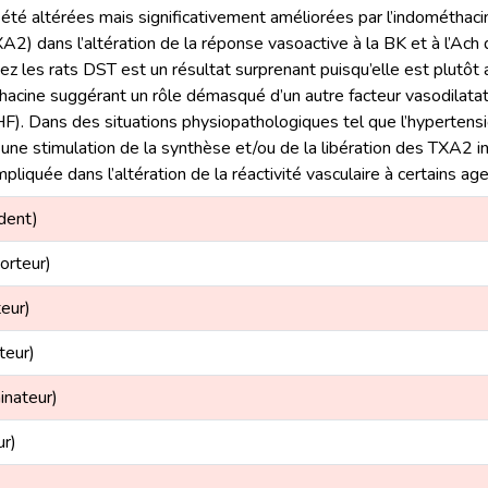
té altérées mais significativement améliorées par l’indométhaci
XA2) dans l’altération de la réponse vasoactive à la BK et à l’Ac
ez les rats DST est un résultat surprenant puisqu’elle est plutôt 
ine suggérant un rôle démasqué d’un autre facteur vasodilatateu
F). Dans des situations physiopathologiques tel que l’hypertensio
e stimulation de la synthèse et/ou de la libération des TXA2 i
pliquée dans l’altération de la réactivité vasculaire à certains a
dent)
orteur)
teur)
teur)
inateur)
ur)