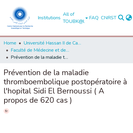
All of
Institutions
FAQ
CNRST
TOUBK@l
Home
Université Hassan II de Casablanca
Faculté de Médecine et de Pharmacie - Casablanca
Prévention de la maladie thromboembolique postopératoire à l'hopital Sidi El Bernoussi ( A propos de 620 cas )
Prévention de la maladie
thromboembolique postopératoire à
l'hopital Sidi El Bernoussi ( A
propos de 620 cas )
fr