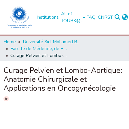
All of
Institutions
FAQ
CNRST
TOUBK@l
Home
Université Sidi Mohamed Ben Abdellah de Fès
Faculté de Médecine, de Pharmacie et de Médecine Dentaire - Fès
Curage Pelvien et Lombo-Aortique: Anatomie Chirurgicale et Applications en Oncogynécologie
Curage Pelvien et Lombo-Aortique:
Anatomie Chirurgicale et
Applications en Oncogynécologie
fr