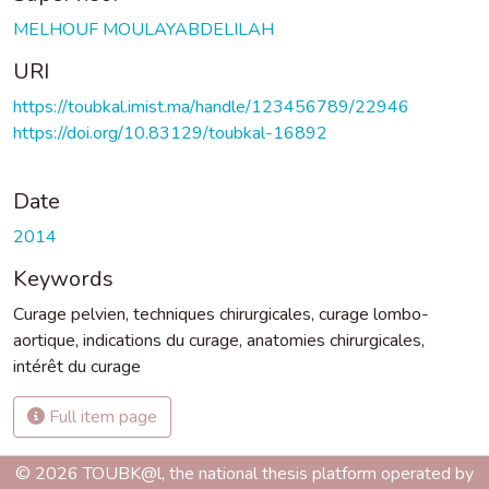
MELHOUF MOULAYABDELILAH
URI
https://toubkal.imist.ma/handle/123456789/22946
https://doi.org/10.83129/toubkal-16892
Date
2014
Keywords
Curage pelvien
,
techniques chirurgicales
,
curage lombo-
aortique
,
indications du curage
,
anatomies chirurgicales
,
intérêt du curage
Full item page
© 2026 TOUBK@l, the national thesis platform operated by