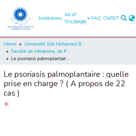
All of
Institutions
FAQ
CNRST
TOUBK@l
Home
Université Sidi Mohamed Ben Abdellah de Fès
Faculté de Médecine, de Pharmacie et de Médecine Dentaire - Fès
Le psoriasis palmoplantaire : quelle prise en charge ? ( A propos de 22 cas )
Le psoriasis palmoplantaire : quelle
prise en charge ? ( A propos de 22
cas )
fr