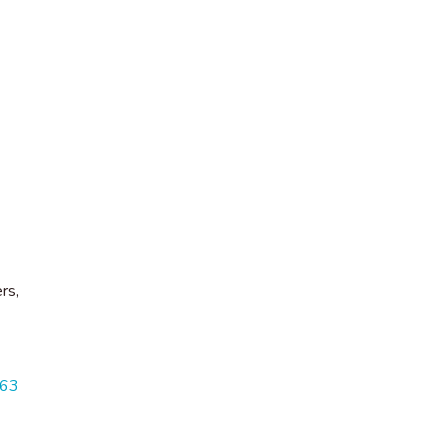
rs,
063