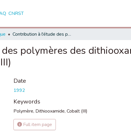
AQ
CNRST
que
Contribution à l'étude des polymères des dithiooxamides et les complexes de cobalt (III)
e des polymères des dithiooxa
II)
Date
1992
Keywords
Polymère
,
Dithiooxamide
,
Cobalt (III)
Full item page