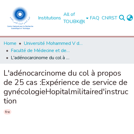
All of
Institutions
FAQ
CNRST
TOUBK@l
Home
Université Mohammed V de Rabat
Faculté de Médecine et de Pharmacie - Rabat
L'adénocarcinome du col à propos de 25 cas :Expérience de service de gynécologieHopitalmilitaired'instruction
L'adénocarcinome du col à propos
de 25 cas :Expérience de service de
gynécologieHopitalmilitaired'instruc
tion
fre