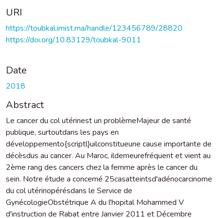
URI
https://toubkal.imist.ma/handle/123456789/28820
https://doi.org/10.83129/toubkal-9011
Date
2018
Abstract
Le cancer du col utérinest un problèmeMajeur de santé
publique, surtoutdans les pays en
développemento{scriptl}uilconstitueune cause importante de
décèsdus au cancer. Au Maroc, ildemeurefréquent et vient au
2ème rang des cancers chez la femme après le cancer du
sein. Notre étude a concerné 25casatteintsd'adénocarcinome
du col utérinopérésdans le Service de
GynécologieObstétrique A du l'hopital Mohammed V
d'instruction de Rabat entre Janvier 2011 et Décembre