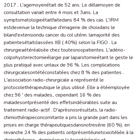
2017 , L'agemoyenétait de 52 ans. Le délaimoyen de
consultation variait entre 4 mois et 3ans. La
symptomatologieétaitfaitedans 84 % des cas. L'IRM
estdevenue la technique d'imagerie de choixdans le
biland'extensiondu cancer du col utérin. lamajorité des
patientesétaitclassées IIB ( 40%) selon la FIGO . La
chirurgieaétéréalisée chez toutesnospatientes. L'adéno-
colpohysterectomieélargie par laparotomieétant le geste le
plus pratiqué avec untaux de 96 %. Les complications
chirurgicalesontétéconstatées chez 8 % des patientes .
L'association radio-chirurgicale a représenté le
protocolethérapeutique le plus utilisé .Elle a étéemployée
chez 96 ' des malades., cependant 16 % des
maladesontprésenté des effetsindésirables suite au
traitement radio-actif . D'aprèsnosrésultats, la radio-
chimiothérapieconcomitante a pris la grande part dans les
prises en charge thérapeutiquesdansnotresérie (60 %), en
revanche 24 % des patients ontprésentéunetoxicitéliée à la
chimiothérapie , dominéepar la toxicitérénale et