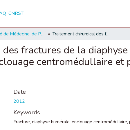
AQ
CNRST
Faculté de Médecine, de Pharmacie et de Médecine Dentaire - Fès
Traitement chirurgical des fractures de la diaphyse humérale : comparaison entre enclouage centromédullaire et plaque vissée (à propos de 50 cas)
l des fractures de la diaphyse
louage centromédullaire et p
Date
2012
Keywords
Fracture
,
diaphyse humérale
,
enclouage centromédullaire
,