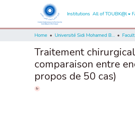
Institutions
All of TOUBK@l
F
Home
Université Sidi Mohamed Ben Abdellah de Fès
Traitement chirurgica
comparaison entre enc
propos de 50 cas)
fr