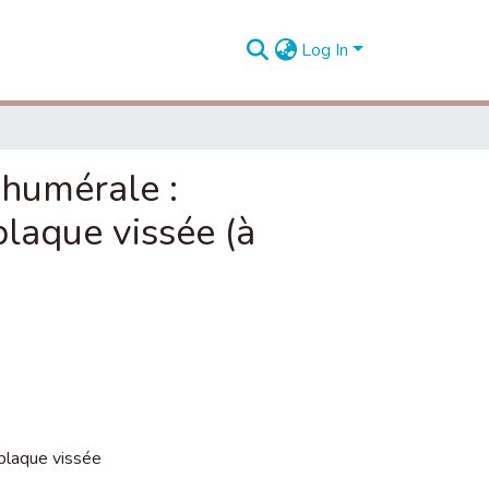
Log In
 humérale :
laque vissée (à
plaque vissée