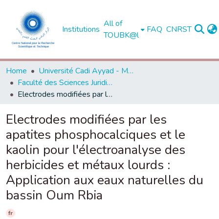
All of
Institutions
FAQ
CNRST
TOUBK@l
Home
Université Cadi Ayyad - Marrakech
Faculté des Sciences Juridiques, Economiques et Sociales - Marrakech
Electrodes modifiées par les apatites phosphocalciques et le kaolin pour l'électroanalyse des herbicides et métaux lourds : Application aux eaux naturelles du bassin Oum Rbia
Electrodes modifiées par les
apatites phosphocalciques et le
kaolin pour l'électroanalyse des
herbicides et métaux lourds :
Application aux eaux naturelles du
bassin Oum Rbia
fr