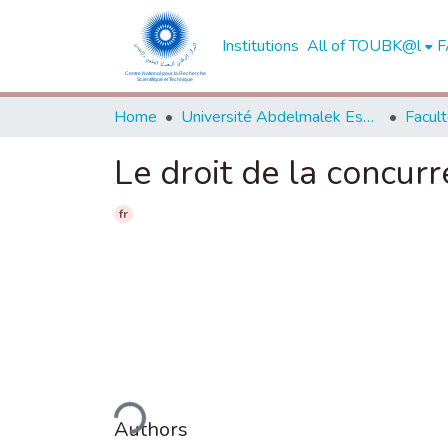
Institutions
All of TOUBK@l
F
Home
Université Abdelmalek Essaadi - Tétouan
Le droit de la concurr
fr
Loading...
Authors