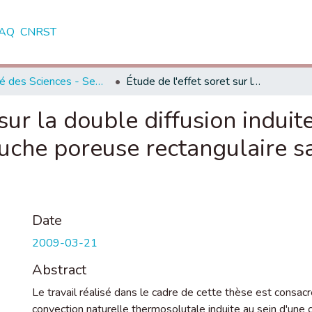
AQ
CNRST
Faculté des Sciences - Semlalia - Marrakech
Étude de l'effet soret sur la double diffusion induite par convection naturelle dans une couche poreuse rectangulaire saturée par un mélange binaire
 sur la double diffusion indui
uche poreuse rectangulaire s
Date
2009-03-21
Abstract
Le travail réalisé dans le cadre de cette thèse est consac
convection naturelle thermosolutale induite au sein d'une 