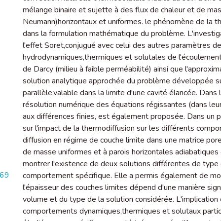
mélange binaire et sujette à des flux de chaleur et de mas
Neumann)horizontaux et uniformes. le phénomène de la the
dans la formulation mathématique du problème. L'investiga
l'effet Soret,conjugué avec celui des autres paramètres de 
hydrodynamiques,thermiques et solutales de l'écoulement 
de Darcy (milieu à faible perméabilité) ainsi que l'approx
solution analytique approchée du problème développée su
parallèle,valable dans la limite d'une cavité élancée. Dans 
résolution numérique des équations régissantes (dans leur
aux différences finies, est également proposée. Dans un pre
sur l'impact de la thermodiffusion sur les différents com
diffusion en régime de couche limite dans une matrice pore
de masse uniformes et à parois horizontales adiabatiques
montrer l'existence de deux solutions différentes de type
569
comportement spécifique. Elle a permis également de montr
l'épaisseur des couches limites dépend d'une manière signi
volume et du type de la solution considérée. L'implicatio
comportements dynamiques,thermiques et solutaux particu