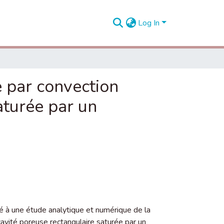
Log In
te par convection
aturée par un
ré à une étude analytique et numérique de la
cavité poreuse rectangulaire saturée par un