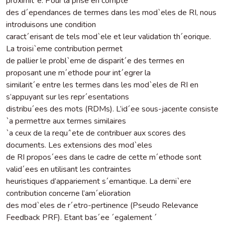
proximit´e. Pour la prise en compte
des d´ependances de termes dans les mod`eles de RI, nous
introduisons une condition
caract´erisant de tels mod`ele et leur validation th´eorique.
La troisi`eme contribution permet
de pallier le probl`eme de disparit´e des termes en
proposant une m´ethode pour int´egrer la
similarit´e entre les termes dans les mod`eles de RI en
s’appuyant sur les repr´esentations
distribu´ees des mots (RDMs). L’id´ee sous-jacente consiste
`a permettre aux termes similaires
`a ceux de la requˆete de contribuer aux scores des
documents. Les extensions des mod`eles
de RI propos´ees dans le cadre de cette m´ethode sont
valid´ees en utilisant les contraintes
heuristiques d’appariement s´emantique. La derni`ere
contribution concerne l’am´elioration
des mod`eles de r´etro-pertinence (Pseudo Relevance
Feedback PRF). Etant bas´ee ´egalement ´