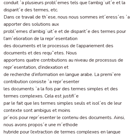
conduit `a plusieurs probl`emes tels que l’ambig¨uit´e et la
disparit´e des termes, etc.
Dans ce travail de th`ese, nous nous sommes int´eress´es `a
apporter des solutions aux
probl`emes d’ambig¨uit´e et de disparit´e des termes pour
l’am´elioration de la repr´esentation
des documents et le processus de l’appariement des
documents et des requˆetes. Nous
apportons quatre contributions au niveau de processus de
repr´esentation, d’indexation et
de recherche d’information en langue arabe. La premi`ere
contribution consiste `a repr´esenter
les documents `a la fois par des termes simples et des
termes complexes. Cela est justifi´e
par le fait que les termes simples seuls et isol´es de leur
contexte sont ambigus et moins
pr´ecis pour repr´esenter le contenu des documents. Ainsi,
nous avons propos´e une m´ethode
hybride pour l’extraction de termes complexes en langue