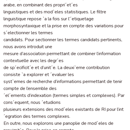
arabe, en combinant des propri´et´es
linguistiques et des mod`eles statistiques. Le filtre
linguistique repose `a la fois sur l’´etiquetage
morphosyntaxique et la prise en compte des variations pour
s´electionner les termes
candidats. Pour sectionner les termes candidats pertinents,
nous avons introduit une
mesure d’association permettant de combiner l’information
contextuelle avec les degr´es
de sp´ecificit´e et d’unit´e. La deuxi`eme contribution
consiste `a explorer et ´evaluer les
syst`emes de recherche d’informations permettant de tenir
compte de l’ensemble des
´el´ements d’indexation (termes simples et complexes). Par
cons´equent, nous ´etudions
plusieurs extensions des mod`eles existants de RI pour l’int
´egration des termes complexes.
En outre, nous explorons une panoplie de mod`eles de