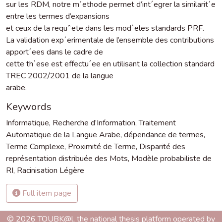
sur les RDM, notre m´ethode permet d’int´egrer la similarit´e
entre les termes d’expansions
et ceux de la requˆete dans les mod`eles standards PRF.
La validation exp´erimentale de l’ensemble des contributions
apport´ees dans le cadre de
cette th`ese est effectu´ee en utilisant la collection standard
TREC 2002/2001 de la langue
arabe.
Keywords
Informatique
,
Recherche d’Information
,
Traitement
Automatique de la Langue Arabe
,
dépendance de termes
,
Terme Complexe
,
Proximité de Terme
,
Disparité des
représentation distribuée des Mots
,
Modèle probabiliste de
RI
,
Racinisation Légère
Full item page
© 2026 TOUBK@l, the national thesis platform operated by