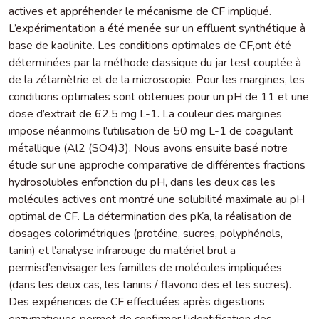
actives et appréhender le mécanisme de CF impliqué.
L’expérimentation a été menée sur un effluent synthétique à
base de kaolinite. Les conditions optimales de CF,ont été
déterminées par la méthode classique du jar test couplée à
de la zétamètrie et de la microscopie. Pour les margines, les
conditions optimales sont obtenues pour un pH de 11 et une
dose d’extrait de 62.5 mg L-1. La couleur des margines
impose néanmoins l’utilisation de 50 mg L-1 de coagulant
métallique (Al2 (SO4)3). Nous avons ensuite basé notre
étude sur une approche comparative de différentes fractions
hydrosolubles enfonction du pH, dans les deux cas les
molécules actives ont montré une solubilité maximale au pH
optimal de CF. La détermination des pKa, la réalisation de
dosages colorimétriques (protéine, sucres, polyphénols,
tanin) et l’analyse infrarouge du matériel brut a
permisd’envisager les familles de molécules impliquées
(dans les deux cas, les tanins / flavonoïdes et les sucres).
Des expériences de CF effectuées après digestions
enzymatiques permet de confirmer l’identification des