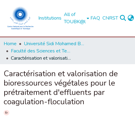
All of
Institutions
FAQ
CNRST
TOUBK@l
Home
Université Sidi Mohamed Ben Abdellah de Fès
Faculté des Sciences et Techniques - Fès
Caractérisation et valorisation de bioressources végétales pour le prétraitement d'effluents par coagulation-floculation
Caractérisation et valorisation de
bioressources végétales pour le
prétraitement d'effluents par
coagulation-floculation
fr