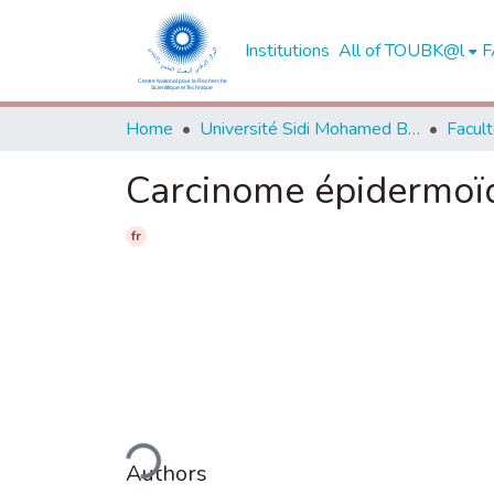
Institutions
All of TOUBK@l
F
Home
Université Sidi Mohamed Ben Abdellah de Fès
Carcinome épidermoïde
fr
Loading...
Authors