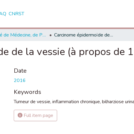
AQ
CNRST
Faculté de Médecine, de Pharmacie et de Médecine Dentaire - Fès
Carcinome épidermoïde de la vessie (à propos de 16 cas)
 de la vessie (à propos de 1
Date
2016
Keywords
Tumeur de vessie
,
inflammation chronique
,
bilharziose urin
Full item page