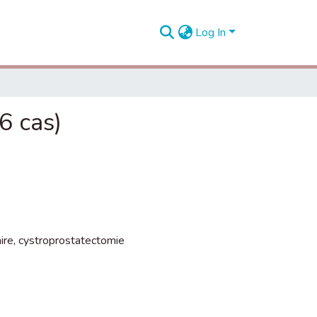
Log In
6 cas)
aire
,
cystroprostatectomie