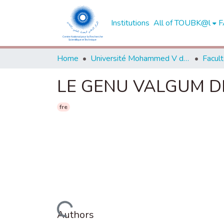
Institutions
All of TOUBK@l
F
Home
Université Mohammed V de Rabat
LE GENU VALGUM D
fre
Loading...
Authors