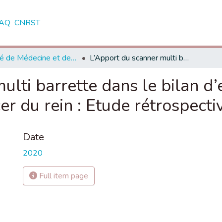
AQ
CNRST
Faculté de Médecine et de Pharmacie - Marrakech
L’Apport du scanner multi barrette dans le bilan d’extension locorégionale du cancer du rein : Etude rétrospective
ulti barrette dans le bilan d’
er du rein : Etude rétrospecti
Date
2020
Full item page