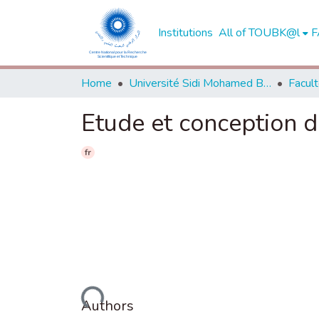
Institutions
All of TOUBK@l
F
Home
Université Sidi Mohamed Ben Abdellah de Fès
Etude et conception d’
fr
Loading...
Authors