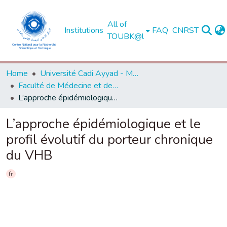
All of
Institutions
FAQ
CNRST
TOUBK@l
Home
Université Cadi Ayyad - Marrakech
Faculté de Médecine et de Pharmacie - Marrakech
L’approche épidémiologique et le profil évolutif du porteur chronique du VHB
L’approche épidémiologique et le
profil évolutif du porteur chronique
du VHB
fr