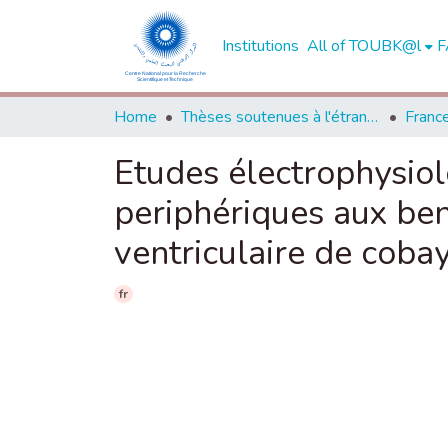
Institutions
All of TOUBK@l
F
Home
Thèses soutenues à l'étranger
Franc
Etudes électrophysiol
periphériques aux ben
ventriculaire de coba
fr