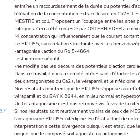
entraîne un raccourcissement de la durée du potentiel d’a
l’élévation de la concentration extracellulaire en Ca2+. Le
MESTRE et coll. Proposent un “couplage entre les sites p
calciques. Ceci a été contesté par OSTERRIEDER au moins 
M, concentration qui influenceraient que le courant sortant
Le PK III95, sans relation structurale avec les benzodiazép
-antagonise l’action du Ro 5-4864,
-est inotrope négatif,
-ne modifie pas les décours des potentiels d’action cardia
Dans ce travail, il nous a semblé intéressant d’étudier les 
deux antagonistes du Ca2+, le vérapamil et le nifédipine, 
Nos résultats montrent que le PK III95 s’oppose aux effe
vérapamil et du BAY K 8644, en milieu normal et hyperpo
Un tel antagonisme n’est pas retrouvé vis-à-vis de la niféd
837
Si nos résultats sont relativement voisins de ceux de MES
l’antagonisme PK III95-nifédipine. En l’état actuel de notre 
interprétation à cette divergence puisqu’il est établi que l
unique, que le composé soit agoniste ou antagoniste.