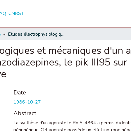
AQ
CNRST
e
Etudes électrophysiologiques et mécaniques d'un antagoniste des sites periphériques aux benzodiazepines, le pik III95 sur le myocarde ventriculaire de cobaye
ogiques et mécaniques d'un a
zodiazepines, le pik III95 sur
ye
Date
1986-10-27
Abstract
La synthèse d’un agoniste le Ro 5-4864 a permis d’identi
périphérique. Cet agoniste possède un effet inotrope nég