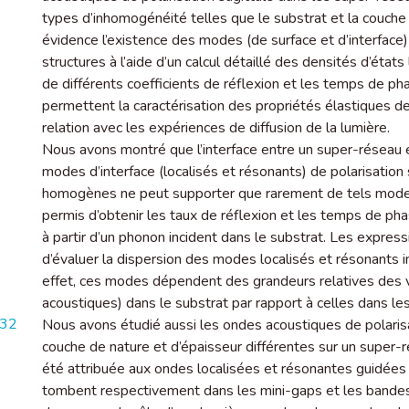
types d’inhomogénéité telles que le substrat et la couch
évidence l’existence des modes (de surface et d’interface)
structures à l’aide d’un calcul détaillé des densités d’états
de différents coefficients de réflexion et les temps de p
permettent la caractérisation des propriétés élastiques 
relation avec les expériences de diffusion de la lumière.
Nous avons montré que l’interface entre un super-réseau e
modes d’interface (localisés et résonants) de polarisation s
homogènes ne peut supporter que rarement de tels modes
permis d’obtenir les taux de réflexion et les temps de ph
à partir d’un phonon incident dans le substrat. Les expres
d’évaluer la dispersion des modes localisés et résonants in
effet, ces modes dépendent des grandeurs relatives des 
acoustiques) dans le substrat par rapport à celles dans le
732
Nous avons étudié aussi les ondes acoustiques de polarisa
couche de nature et d’épaisseur différentes sur un super-ré
été attribuée aux ondes localisées et résonantes guidées
tombent respectivement dans les mini-gaps et les bandes