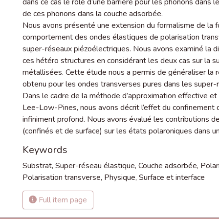
dans ce cas le rôle d’une barrière pour les phonons dans 
de ces phonons dans la couche adsorbée.
Nous avons présenté une extension du formalisme de la fo
comportement des ondes élastiques de polarisation transv
super-réseaux piézoélectriques. Nous avons examiné la di
ces hétéro structures en considérant les deux cas sur la su
métallisées. Cette étude nous a permis de généraliser la 
obtenu pour les ondes transverses pures dans les super-ré
Dans le cadre de la méthode d’approximation effective et e
Lee-Low-Pines, nous avons décrit l’effet du confinement qu
infiniment profond. Nous avons évalué les contributions 
(confinés et de surface) sur les états polaroniques dans un
Keywords
Substrat
,
Super-réseau élastique
,
Couche adsorbée
,
Polar
Polarisation transverse
,
Physique
,
Surface et interface
Full item page