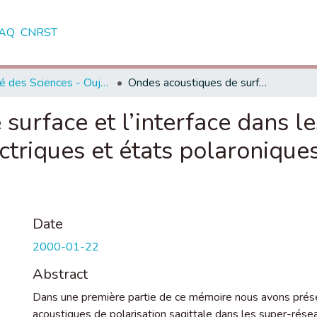
AQ
CNRST
Faculté des Sciences - Oujda
Ondes acoustiques de surface et l’interface dans les super-réseaux élastiques et piézoélectriques et états polaroniques dans les structures à basses dimensions
surface et l’interface dans l
ctriques et états polaronique
Date
2000-01-22
Abstract
Dans une première partie de ce mémoire nous avons prés
acoustiques de polarisation sagittale dans les super-rése