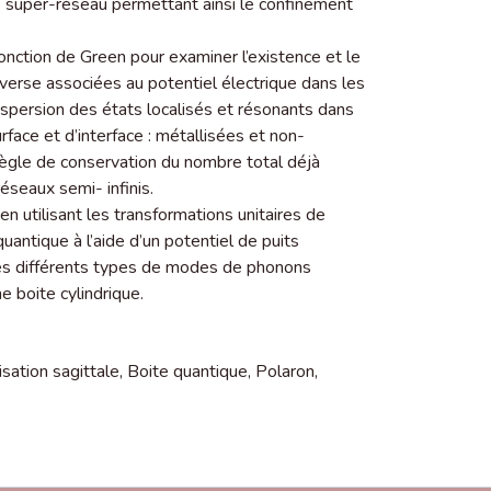
le super-réseau permettant ainsi le confinement
nction de Green pour examiner l’existence et le
erse associées au potentiel électrique dans les
spersion des états localisés et résonants dans
rface et d’interface : métallisées et non-
règle de conservation du nombre total déjà
seaux semi- infinis.
n utilisant les transformations unitaires de
antique à l’aide d’un potentiel de puits
des différents types de modes de phonons
e boite cylindrique.
isation sagittale
,
Boite quantique
,
Polaron
,