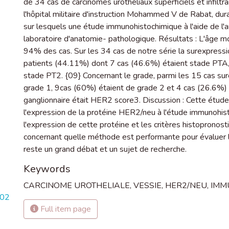
de 34 cas de carcinomes urothéliaux superficiels et infiltran
l'hôpital militaire d'instruction Mohammed V de Rabat, du
sur lesquels une étude immunohistochimique à l'aide de l'a
laboratoire d'anatomie- pathologique. Résultats : L'âge m
94% des cas. Sur les 34 cas de notre série la surexpressi
patients (44.11%) dont 7 cas (46.6%) étaient stade PT
stade PT2. {09} Concernant le grade, parmi les 15 cas su
grade 1, 9cas (60%) étaient de grade 2 et 4 cas (26.6%)
ganglionnaire était HER2 score3. Discussion : Cette étude a 
l'expression de la protéine HER2/neu à l'étude immunohis
l'expression de cette protéine et les critères histopronos
concernant quelle méthode est performante pour évaluer l
reste un grand débat et un sujet de recherche.
Keywords
CARCINOME UROTHELIALE
,
VESSIE
,
HER2/NEU
,
IMM
602
Full item page