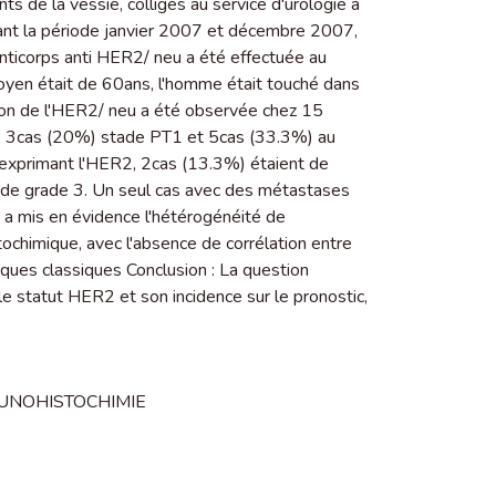
ts de la vessie, colligés au service d'urologie à
rant la période janvier 2007 et décembre 2007,
nticorps anti HER2/ neu a été effectuée au
oyen était de 60ans, l'homme était touché dans
on de l'HER2/ neu a été observée chez 15
A, 3cas (20%) stade PT1 et 5cas (33.3%) au
rexprimant l'HER2, 2cas (13.3%) étaient de
 de grade 3. Un seul cas avec des métastases
mis en évidence l'hétérogénéité de
tochimique, avec l'absence de corrélation entre
tiques classiques Conclusion : La question
e statut HER2 et son incidence sur le pronostic,
UNOHISTOCHIMIE