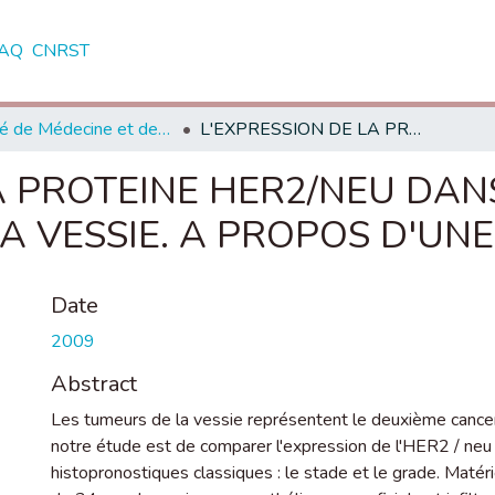
AQ
CNRST
Faculté de Médecine et de Pharmacie - Rabat
L'EXPRESSION DE LA PROTEINE HER2/NEU DANS LES TUMEURS UROTHELIALES DE LA VESSIE. A PROPOS D'UNE SERIE DE 34 CAS.
A PROTEINE HER2/NEU DAN
 VESSIE. A PROPOS D'UNE 
Date
2009
Abstract
Les tumeurs de la vessie représentent le deuxième cancer
notre étude est de comparer l'expression de l'HER2 / neu 
histopronostiques classiques : le stade et le grade. Matér