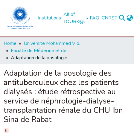
All of
Institutions
FAQ
CNRST
TOUBK@l
Home
Université Mohammed V de Rabat
Faculté de Médecine et de Pharmacie - Rabat
Adaptation de la posologie des antituberculeux chez les patients dialysés : étude rétrospective au service de néphrologie-dialyse-transplantation rénale du CHU Ibn Sina de Rabat
Adaptation de la posologie des
antituberculeux chez les patients
dialysés : étude rétrospective au
service de néphrologie-dialyse-
transplantation rénale du CHU Ibn
Sina de Rabat
fr