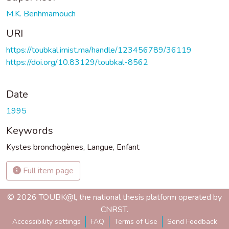
M.K. Benhmamouch
URI
https://toubkal.imist.ma/handle/123456789/36119
https://doi.org/10.83129/toubkal-8562
Date
1995
Keywords
Kystes bronchogènes
,
Langue
,
Enfant
Full item page
© 2026 TOUBK@l, the national thesis platform operated by
CNRST.
Accessibility settings
FAQ
Terms of Use
Send Feedback