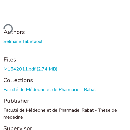
ding...
Authors
Selmane Tabetaoul
Files
M1542011.pdf
(2.74 MB)
Collections
Faculté de Médecine et de Pharmacie - Rabat
Publisher
Faculté de Médecine et de Pharmacie, Rabat - Thèse de
médecine
Supervisor